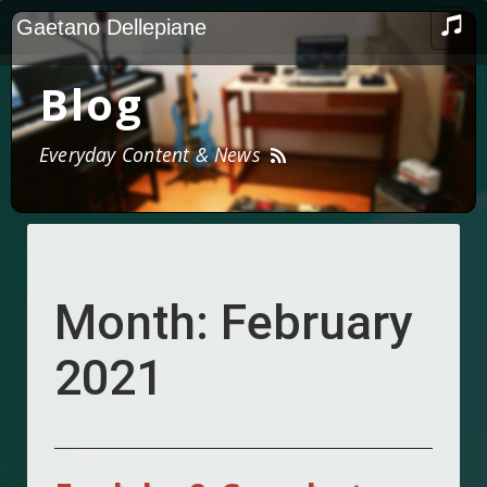
Skip
TOG
Gaetano Dellepiane
to
NAV
content
Blog
Everyday Content & News
Month:
February
2021