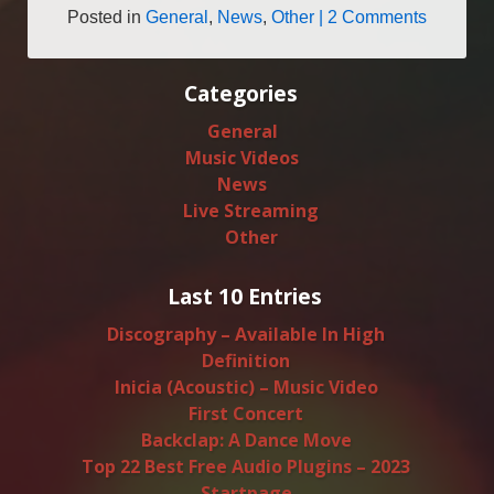
Posted in
General
,
News
,
Other
| 2 Comments
Categories
General
Music Videos
News
Live Streaming
Other
Last 10 Entries
Discography – Available In High
Definition
Inicia (Acoustic) – Music Video
First Concert
Backclap: A Dance Move
Top 22 Best Free Audio Plugins – 2023
Startpage